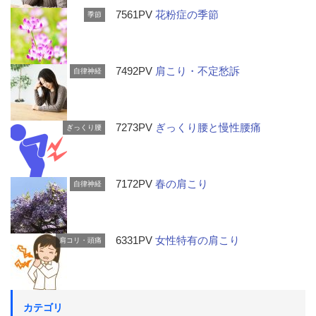
7561PV
花粉症の季節
季節
7492PV
肩こり・不定愁訴
自律神経
7273PV
ぎっくり腰と慢性腰痛
ぎっくり腰
7172PV
春の肩こり
自律神経
6331PV
女性特有の肩こり
肩コリ・頭痛
カテゴリ