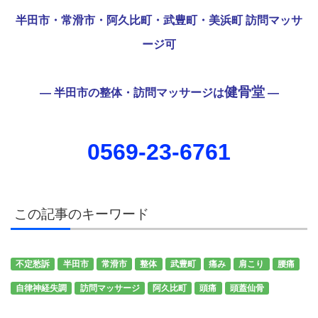
半田市・常滑市・阿久比町・武豊町・美浜町 訪問マッサ
ージ可
健骨堂
— 半田市の整体・訪問マッサージは
—
0569-23-6761
この記事のキーワード
不定愁訴
半田市
常滑市
整体
武豊町
痛み
肩こり
腰痛
自律神経失調
訪問マッサージ
阿久比町
頭痛
頭蓋仙骨