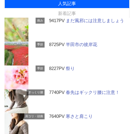
人気記事
新着記事
9417PV
まだ風邪には注意しましょう
痛み
8725PV
半田市の彼岸花
季節
8227PV
祭り
季節
7740PV
春先はギックリ腰に注意！
ぎっくり腰
7640PV
寒さと肩こり
肩コリ・頭痛