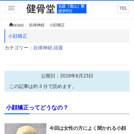
TEL
Toggle
navigation
HOME
自律神経
小顔矯正
小顔矯正
カテゴリー：
自律神経
,
頭蓋
公開日：2018年6月23日
この記事は約 3 分で読めます。
小顔矯正ってどうなの？
今回は女性の方によく聞かれる小顔