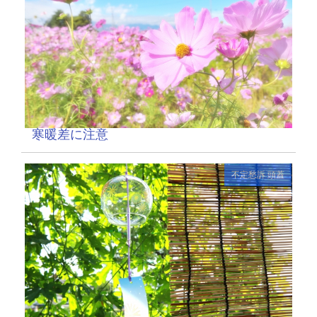
寒暖差に注意
不定愁訴
頭蓋