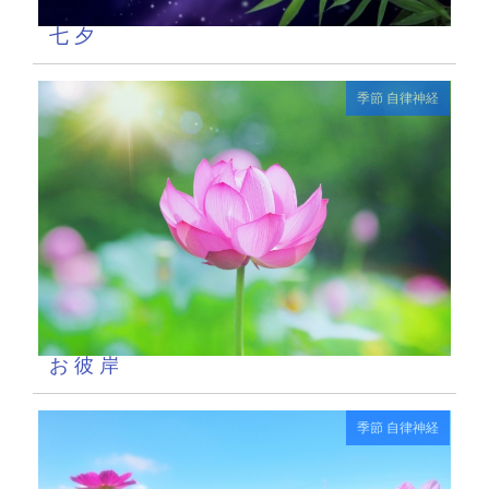
七 夕
季節
自律神経
お 彼 岸
季節
自律神経